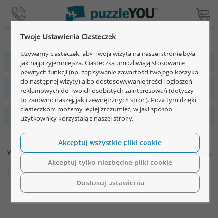
Twoje Ustawienia Ciasteczek
Używamy ciasteczek, aby Twoja wizyta na naszej stronie była
Ponad 2 miliony zadowolonych klientów
jak najprzyjemniejsza. Ciasteczka umożliwiają stosowanie
pewnych funkcji (np. zapisywanie zawartości twojego koszyka
do następnej wizyty) albo dostosowywanie treści i ogłoszeń
Szybki, łatwy i indywidualny sposób projektowania
reklamowych do Twoich osobistych zainteresowań (dotyczy
to zarówno naszej, jak i zewnętrznych stron). Poza tym dzięki
ciasteczkom możemy lepiej zrozumieć, w jaki sposób
Jakość Premium z 15-letnią gwarancją
użytkownicy korzystają z naszej strony.
Akceptuj wszystkie pliki cookie
|
WE
PUZZLES
|
Często zadawane pytania
Polityka Prywatności
Akceptuj tylko niezbędne pliki cookie
|
|
|
Warunki odstąpienia
Ogólne warunki
Informacje o firmie
|
Dostosuj ustawienia
©2026 puzzleYOU