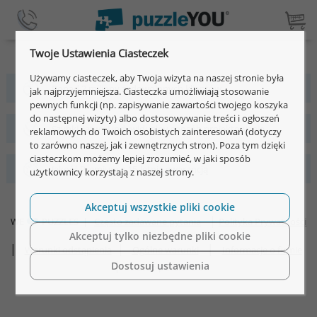
Twoje Ustawienia Ciasteczek
Używamy ciasteczek, aby Twoja wizyta na naszej stronie była
Ponad 2 miliony zadowolonych klientów
jak najprzyjemniejsza. Ciasteczka umożliwiają stosowanie
pewnych funkcji (np. zapisywanie zawartości twojego koszyka
do następnej wizyty) albo dostosowywanie treści i ogłoszeń
Szybki, łatwy i indywidualny sposób projektowania
reklamowych do Twoich osobistych zainteresowań (dotyczy
to zarówno naszej, jak i zewnętrznych stron). Poza tym dzięki
ciasteczkom możemy lepiej zrozumieć, w jaki sposób
Jakość Premium z 15-letnią gwarancją
użytkownicy korzystają z naszej strony.
Akceptuj wszystkie pliki cookie
|
WE
PUZZLES
|
Często zadawane pytania
Polityka Prywatności
Akceptuj tylko niezbędne pliki cookie
|
|
|
Warunki odstąpienia
Ogólne warunki
Informacje o firmie
|
Dostosuj ustawienia
©2026 puzzleYOU