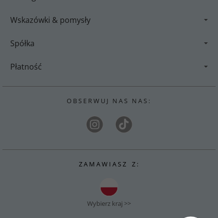
Wskazówki & pomysły
Spółka
Płatność
O B S E R W U J N A S N A S :
Z A M A W I A S Z Z :
Wybierz kraj >>