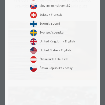
Wielowariantowe wykrawanie to dodatkowo
prawdziwa przyjemność z układania puzzli.