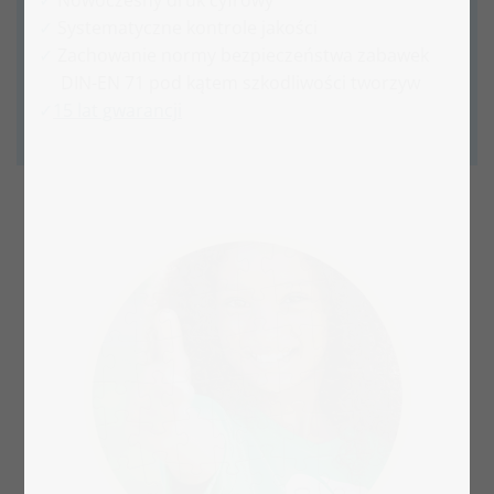
Nowoczesny druk cyfrowy
Systematyczne kontrole jakości
Zachowanie normy bezpieczeństwa zabawek
DIN-EN 71 pod kątem szkodliwości tworzyw
15 lat gwarancji