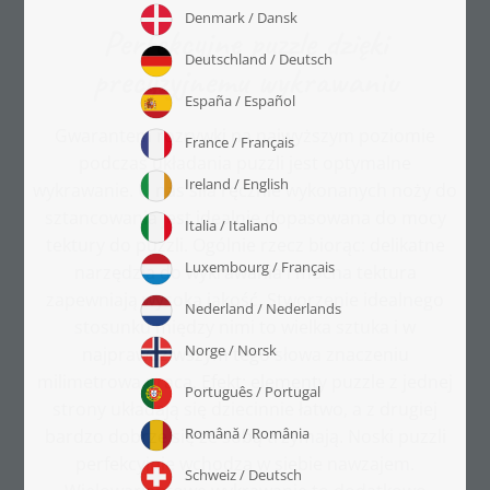
Perfekcyjne puzzle dzięki
precyzyjnemu wykrawaniu
Gwarantem rozrywki na najwyższym poziomie
podczas układania puzzli jest optymalne
wykrawanie. U nas siła ręcznie wykonanych noży do
sztancowania jest idealnie dopasowana do mocy
tektury do puzzli. Ogólnie rzecz biorąc: delikatne
narzędzia do wykrawania i mocna tektura
zapewniają wysoką jakość. Stworzenie idealnego
stosunku między nimi to wielka sztuka i w
najprawdziwszym tego słowa znaczeniu
milimetrowa praca. Efekt: elementy puzzle z jednej
strony układają się dziecinnie łatwo, a z drugiej
bardzo dobrze się ze sobą trzymają. Noski puzzli
perfekcyjnie wchodzą w siebie nawzajem.