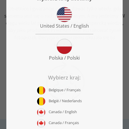
Obietnice i gwarancje można dawać tylko wtedy, gdy
samemu jest się o nich przekonanym. A my jesteśmy. W
ciągu wielu lat przyswajaliśmy sobie ekspercką wiedzę,
aby jako producent Premium móc kształtować rynek
fotopuzzli. Decyzja o stworzeniu okazała się tu
kluczowa.