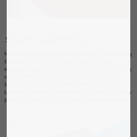
Szlachetna powierzchnia
Nasze fotopuzzle odznaczają się matową, nieodbijającą
światła powierzchnią motywu. Dzięki niej puzzle
wyglądają wyjątkowo szlachetnie. Układania nie zakłócą
odbite refleksy, nawet przy bezpośrednim dopływie
światła, czy to zimą przy świetle świec czy latem na
tarasie lub balkonie. Zastosowany w puzzlach specjalny
papier sprawia, że są one bardzo przyjemne w dotyku.