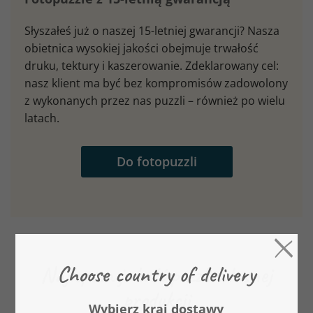
Słyszałeś już o naszej 15-letniej gwarancji? Nasza
obietnica wysokiej jakości obejmuje trwałość
druku, tektury i kaszerowanie. Zdeklarowany cel:
nasz klient ma być bez kompromisów zadowolony
z wykonanych przez nas puzzli – również po wielu
latach.
Do fotopuzzli
Najlepsza jakość puzzli własnej
produkcji