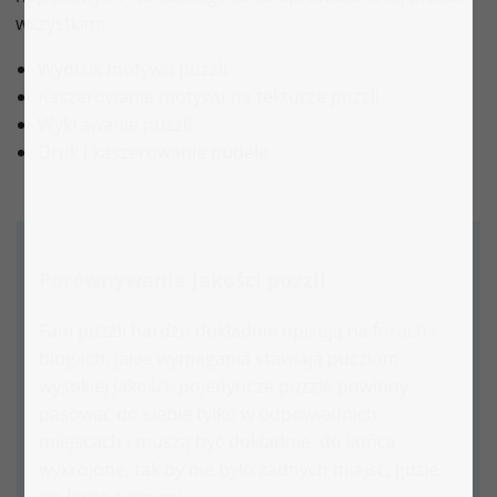
wszystkim:
Wydruk motywu puzzli
Kaszerowanie motywu na tekturze puzzli
Wykrawanie puzzli
Druk i kaszerowanie pudełe
Porównywanie jakości puzzli
Fani puzzli bardzo dokładnie opisują na forach i
blogach, jakie wymagania stawiają puzzlom
wysokiej jakości: pojedyncze puzzle powinny
pasować do siebie tylko w odpowiednich
miejscach i muszą być dokładnie, do końca
wykrojone, tak by nie było żadnych miejsc, gdzie