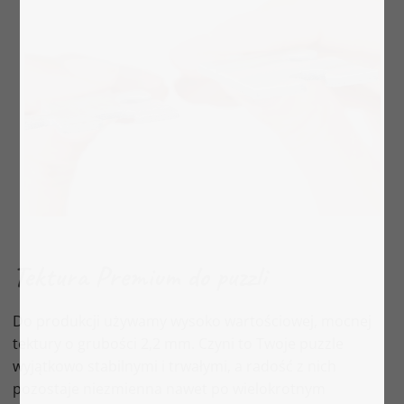
Tektura Premium do puzzli
Do produkcji używamy wysoko wartościowej, mocnej
tektury o grubości 2,2 mm. Czyni to Twoje puzzle
wyjątkowo stabilnymi i trwałymi, a radość z nich
pozostaje niezmienna nawet po wielokrotnym