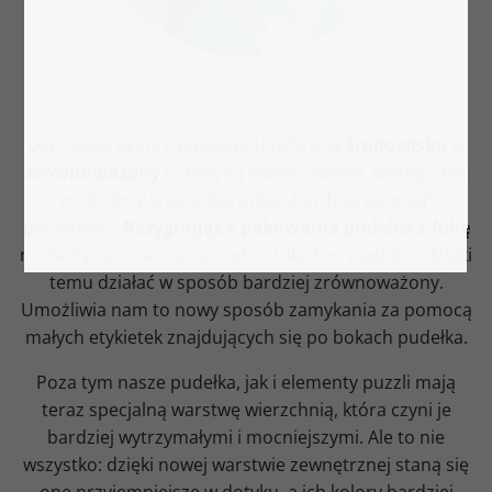
Dla naszej ekipy z puzzleYOU ochrona
środowiska
&
zrównoważony
rozwój są bardzo ważne, dlatego też
zrobiliśmy krok w kierunku „bardziej zielonej“
przyszłości.
Rezygnując z pakowania pudełek z folię
możemy rocznie zaoszczędzić kilka ton plastiku i dzięki
temu działać w sposób bardziej zrównoważony.
Umożliwia nam to nowy sposób zamykania za pomocą
małych etykietek znajdujących się po bokach pudełka.
Poza tym nasze pudełka, jak i elementy puzzli mają
teraz specjalną warstwę wierzchnią, która czyni je
bardziej wytrzymałymi i mocniejszymi. Ale to nie
wszystko: dzięki nowej warstwie zewnętrznej staną się