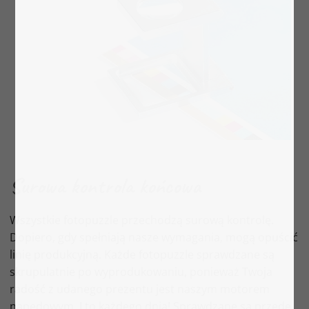
Surowa kontrola końcowa
Wszystkie fotopuzzle przechodzą surową kontrolę.
Dopiero, gdy spełniają nasze wymagania, mogą opuścić
linię produkcyjną. Każde fotopuzzle sprawdzane są
skrupulatnie po wyprodukowaniu, ponieważ Twoja
radość z udanego prezentu jest naszym motorem
napędowym. I to każdego dnia! Sprawdzane są przede