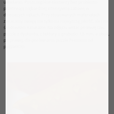
układaniu. Poszczególne elementy bez problemu
przetrwają najbardziej intensywną zabawę w
dziecięcych rękach. Przy stosowanych materiałach
zwracamy uwagę nie tylko na najwyższą jakość, ale i na
środowisko naturalne. Na zdjęciu widać po lewej tzw.
puzzle z dyskontu, z tektury o grubości 1,5 mm, a obok,
po prawej, dla porównania puzzle Premium od
puzzleYOU.