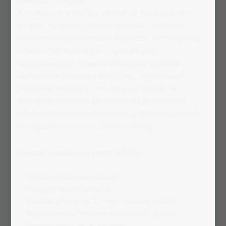
się łączą z innymi.
Raz ułożone powinny się jednak tak trzymać z
innymi, by można było przesuwać częściowo
ułożony motyw na macie do puzzli. Oczekuje się,
że w woreczku znajdzie się mało pyłu
wynikającego z procesu produkcji, a kształt
elementów powinien być różny, aby stopień
trudności układania nie był zbyt wysoki. W
niezależnym teście sprawdza się gruntownie
ofertę różnych producentów. puzzleyou.pl zdało
ten egzamin z oceną „bardzo dobry“.
Jakość puzzli od puzzleYOU
Własna produkcja puzzli
Precyzyjne wykrawanie
Mocna, gruba na 2,2 mm tektura puzzli
Wyjątkowość i mocne połączenie puzzli